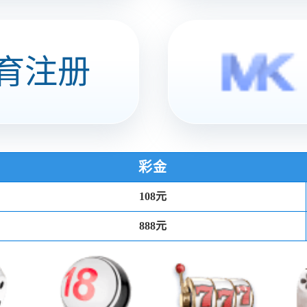
米兰官方网站 · 应用版本更新日
每一次更新，都是为提供更高效、更沉浸式的赛事体验而前行。
的性能压力。
配主流网络环境。
快速回放。
化。