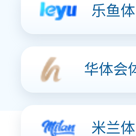
电竞频道
热门电竞赛事全覆盖，支持边看边聊功能，打造
专属电竞内容互动专区。