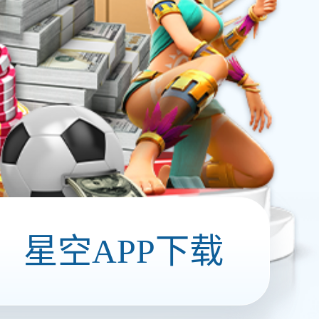
体验。
极速系统处理能力
百万级用户口碑推荐
搭载自研技术架构，支持海量
逾百万用户真实体验与推荐反馈，
秒级传输和事件推送，页面响
印证了米兰官方网站在数据精准
速，确保用户在高峰时段也能
度、服务响应速度与平台稳定性上
畅使用，无卡顿无中断。
的长期优势与专业实力。