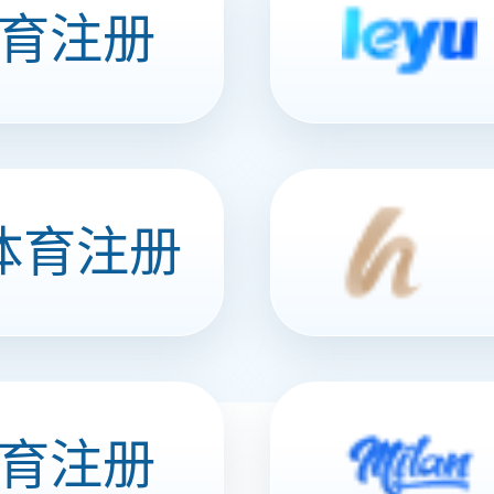
赛事专题
整合重要赛事专题页、球队档案与图文集锦，适
合深入了解比赛背景与阵容走势。