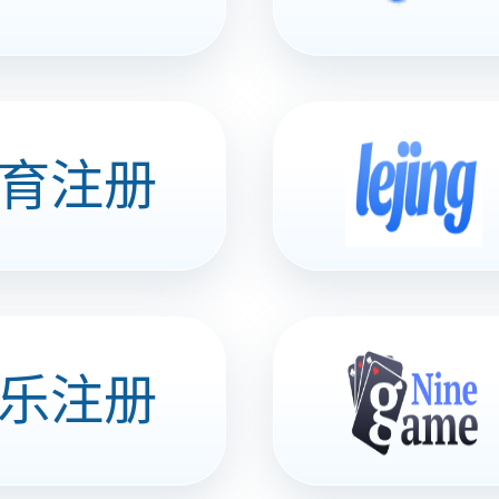
多维安全防御模型
多个层面构建立体式防御体系，涵盖数据传输、账户操作与隐私
营造安全、稳定的使用体验。
数据加密层
SSL加密
隔离存储
所有用户数据经米兰官方网站安全处理，并在服
务器内部分层存储隔离。