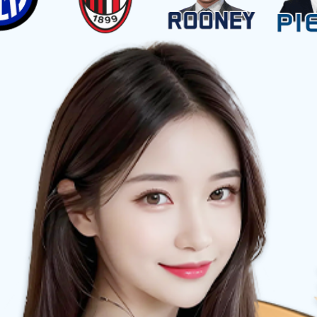
官方网站 · 值得信赖的体育数
构建一个以赛事内容、数据服务与智能分析为核心的数字生态平台
体验。平台以稳定技术架构和合规体系赢得市场认可，深受米兰
以信任构建口碑
数据传输流程，通过部署
所有服务均基于合规化机
问与高并发下的稳定运行，全
致力于构建高可信度生态
牌形象。