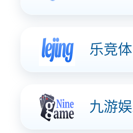
米兰官方网站从
身份认证层
双因子验证
行为识别
通过设备指纹识别、人机验证等方式，全面阻挡
非法访问尝试。