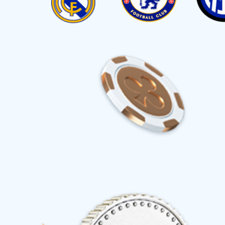
米兰
米兰官方网站 专注于
时信息与多终端互动
技术驱动，性能优先
平台采用自研系统架构，持续优化加载速度与
全球 CDN 加速节点，实现不同地区高速访
面提升用户操作流畅度。