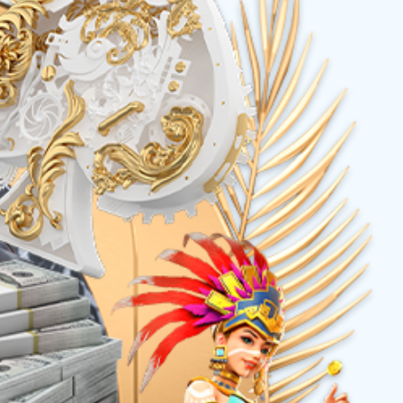
驱动
断迭代功能细节与视觉交互体验，结合 AI 智
户提供精准内容分发与个性化推荐，增强整体
站？
制建设，再到用户服务体系，米兰官方网